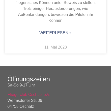
fliegerisches Können unter Beweis zu stellen.
Trotz einiger Herausforderungen, wie
Außenlandungen, bewiesen die Piloten ihr
Können
WEITERLESEN »
11. Mai 2023
Öffnungszeiten
Sa-So 9-17 Uhr
Fliegerclub Oschatz e.V.
Wermsdorfer Str. 36
04758 Oschatz