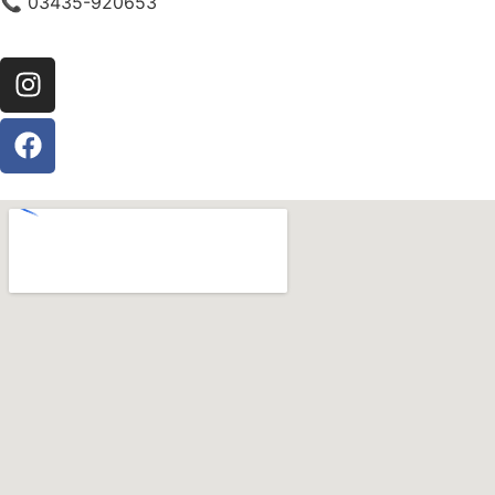
📞 03435-920653