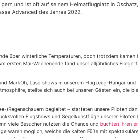
ch gern und ist oft auf seinem Heimatflugplatz in Oschat
lasse Advanced des Jahres 2022.
de über winterliche Temperaturen, doch trotzdem kamen 
Am ersten Mai-Wochenende fand unser alljährliches Fliegerf
und MarkOh, Lasershows in unserem Flugzeug-Hangar und e
tmosphäre, stellte sich auch bei unseren Gästen ein, die bi
-)Regenschauern begleitet – starteten unsere Piloten dan
drucksvollen Flugshows und Segelkunstflüge unserer Pilote
enn viele Besucher nutzten die Chance und
buchten ihren e
üge waren möglich, welche die kalten Füße mit spektakulär