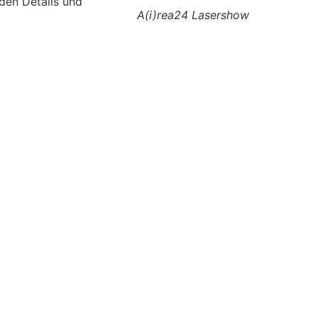
den Details und
A(i)rea24 Lasershow