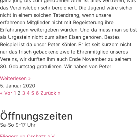
ganz jung bis zum gehobenen Alter ist alles vertreten, was
das Vereinsleben sehr bereichert. Die Jugend wäre sicher
nicht in einem solchen Tatendrang, wenn unsere
erfahrenen Mitglieder nicht mit Begeisterung ihre
Erfahrungen weitergeben würden. Und da muss man selbst
als Urgestein nicht zum alten Eisen gehören. Bestes
Beispiel ist da unser Peter Köhler. Er ist seit kurzem nicht
nur das frisch gebackene zweite Ehrenmitglied unseres
Vereins, wir durften ihm auch Ende November zu seinem
80. Geburtstag gratulieren. Wir haben von Peter
Weiterlesen »
5. Januar 2020
« Vor
1
2
3
4
5
6
Zurück »
Öffnungszeiten
Sa-So 9-17 Uhr
Fliegerclub Oschatz e.V.