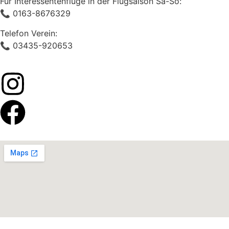
Für Interessentenflüge in der Flugsaison Sa-So:
📞 0163-8676329
Telefon Verein:
📞 03435-920653