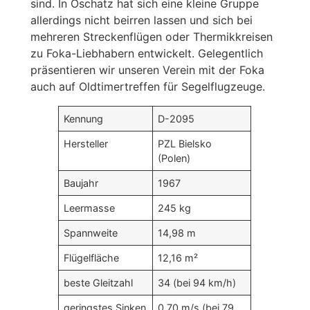
sind. In Oschatz hat sich eine kleine Gruppe
allerdings nicht beirren lassen und sich bei
mehreren Streckenflügen oder Thermikkreisen
zu Foka-Liebhabern entwickelt. Gelegentlich
präsentieren wir unseren Verein mit der Foka
auch auf Oldtimertreffen für Segelflugzeuge.
Kennung
D-2095
Hersteller
PZL Bielsko
(Polen)
Baujahr
1967
Leermasse
245 kg
Spannweite
14,98 m
Flügelfläche
12,16 m²
beste Gleitzahl
34 (bei 94 km/h)
geringstes Sinken
0,70 m/s (bei 79